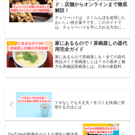
ーに関するレ...
ド：店舗からオンラインまで徹底
解説！
チェリーパイは、さくらんぼを使用した
おいしい焼き菓子です。このガイドで
は、チェリーパイを手に入れる方法につ
いて詳しくご紹介します：・チェリーパ
イが買える店舗・オンラインでの購入方
法・チェリーパイのユーザーレビュー・
家にあるもので！茶碗蒸しの器代
グルメ
チェリーパイの特徴とその魅...
用完全ガイド
家にあるもので茶碗蒸しを！全ての器代
用品ガイド茶碗蒸しとは？その基本と魅
力を再確認茶碗蒸しは、日本の家庭料理
を代表する一品で、卵と出汁を使った優
しい味わいの蒸し料理です。主な具材に
は鶏肉、しいたけ、かまぼこ、銀杏など
が使用され、滑らかな食感...
フタなしでも大丈夫！生ゴミを快適に管
理する方法とは
YouTube自動再生が止まる理由と解決策