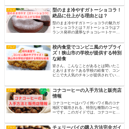
年代のお客様から愛されています。コー
ヒーとホットケーキは相性抜群の組み合
型のまま冷やすガトーショコラ！
グルメ
わせですが、コメダ珈琲店...
絶品に仕上がる理由とは？
型のまま冷やすガトーショコラの魅力ガ
トーショコラとは？ガトーショコラはフ
ランス発祥の濃厚なチョコレートケーキ
で、しっとりとした口当たりとチョコレ
ートの深い味わいが魅力のスイーツで
す。濃厚でありながら、くちどけの良さ
校内食堂でコンビニ風のサプライ
グルメ
が絶妙に調和し、子どもから...
ズ！狭山市の学校が提供する特別
な給食
皆さん、こんなことがあるとは聞いたこ
とありますか？ある学校の給食で、コン
ビニで大人気のチキンが提供されている
んですよ！とても羨ましいですよね。私
自身、そのチキンが大好きなので、こん
なユニークなアイデアを給食に取り入れ
コナコーヒーの入手方法と販売店
グルメ
た学校には本当に感心して...
情報
コナコーヒーはハワイ州ハワイ島のコナ
地区で栽培される、特別な種類のコーヒ
ーです。このガイドでは、コナコーヒー
に関連する以下の情報を提供します。- コ
ナコーヒーが購入可能な場所- コナコーヒ
ーのオンラインでの販売情報- コナコーヒ
チェリーパイの購入方法完全ガイ
グルメ