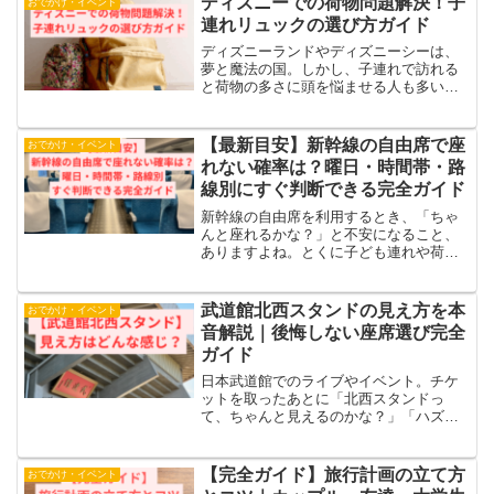
ディズニーでの荷物問題解決！子
おでかけ・イベント
をできるだけお得に楽しむ...
連れリュックの選び方ガイド
ディズニーランドやディズニーシーは、
夢と魔法の国。しかし、子連れで訪れる
と荷物の多さに頭を悩ませる人も多いの
ではないでしょうか？この記事では、子
連れディズニーで大活躍するリュックの
選び方と、荷物の管理方法を徹底解説し
【最新目安】新幹線の自由席で座
おでかけ・イベント
ます。家族全員が快適に楽...
れない確率は？曜日・時間帯・路
線別にすぐ判断できる完全ガイド
新幹線の自由席を利用するとき、「ちゃ
んと座れるかな？」と不安になること、
ありますよね。とくに子ども連れや荷物
が多いと、立ちっぱなしはできれば避け
たいものです。この記事では、・自由席
で座れない確率の目安・座れるかどうか
武道館北西スタンドの見え方を本
おでかけ・イベント
の判断方法・実際に座れる...
音解説｜後悔しない座席選び完全
ガイド
日本武道館でのライブやイベント。チケ
ットを取ったあとに「北西スタンドっ
て、ちゃんと見えるのかな？」「ハズレ
席だったらどうしよう…」と、不安にな
る方はとても多いです。この記事では、
そんな不安を感じている方に向けて、武
【完全ガイド】旅行計画の立て方
おでかけ・イベント
道館北西スタンドの見え方を...