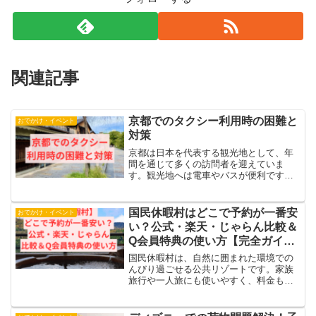
関連記事
京都でのタクシー利用時の困難と
おでかけ・イベント
対策
京都は日本を代表する観光地として、年
間を通じて多くの訪問者を迎えていま
す。観光地へは電車やバスが便利です
が、多くの荷物を持っていると移動が大
変です。一見するとタクシーが便利な選
択に思えますが、京都でのタクシーの捕
国民休暇村はどこで予約が一番安
おでかけ・イベント
捉は思いの外難しいものがあり...
い？公式・楽天・じゃらん比較＆
Q会員特典の使い方【完全ガイ
ド】
国民休暇村は、自然に囲まれた環境での
んびり過ごせる公共リゾートです。家族
旅行や一人旅にも使いやすく、料金も比
較的お手頃なのが魅力。でも、実は「予
約方法によって料金が変わる」ことをご
存じですか？この記事では、国民休暇村