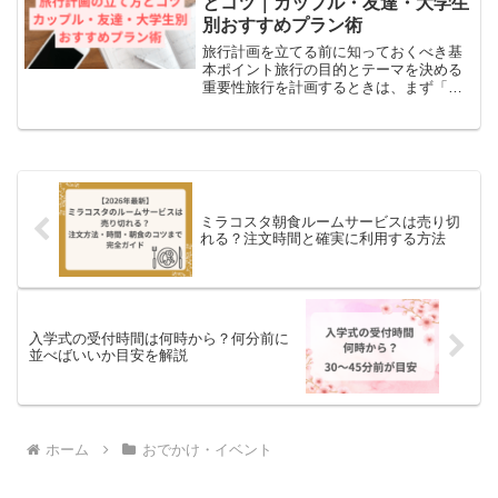
とコツ｜カップル・友達・大学生
別おすすめプラン術
旅行計画を立てる前に知っておくべき基
本ポイント旅行の目的とテーマを決める
重要性旅行を計画するときは、まず「何
を目的にするのか」をはっきりさせまし
ょう。リラックスしたいのか、観光地を
巡りたいのか、それともグルメ旅行にし
たいのか。さらにショッピ...
ミラコスタ朝食ルームサービスは売り切
れる？注文時間と確実に利用する方法
入学式の受付時間は何時から？何分前に
並べばいいか目安を解説
ホーム
おでかけ・イベント