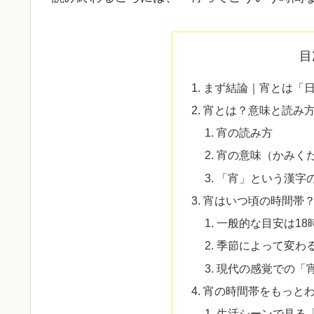
目
まず結論｜宵とは「
宵とは？意味と読み
宵の読み方
宵の意味（かみく
「宵」という漢字
宵はいつ頃の時間帯
一般的な目安は18
季節によって変わ
現代の感覚での「
宵の時間帯をもっと
生活シーンで見る