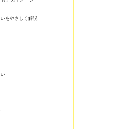
？
違いをやさしく解説
い
違い
方