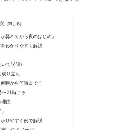
次
日が暮れてから夜のはじめ」
方をわかりやすく解説
だいて説明）
の成り立ち
？何時から何時まで？
時〜21時ごろ
る理由
宵」
わかりやすく例で解説
「宵」のイメージ