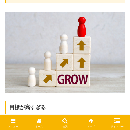
目標が高すぎる
理想が高すぎると、どれだけ頑張っても「まだ足りない」
メニュー
ホーム
検索
トップ
サイドバー