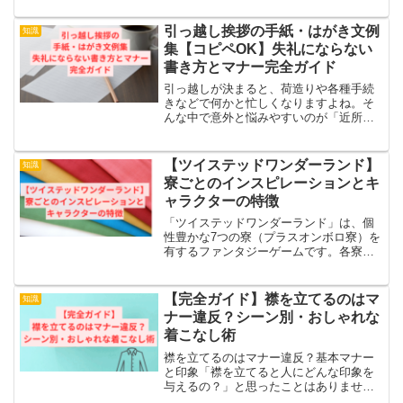
トカード決済に関する問題を示していま
す。ちょっとした入力の誤りや数字の打
引っ越し挨拶の手紙・はがき文例
知識
ち間違いなど、...
集【コピペOK】失礼にならない
書き方とマナー完全ガイド
引っ越しが決まると、荷造りや各種手続
きなどで何かと忙しくなりますよね。そ
んな中で意外と悩みやすいのが「近所へ
の挨拶、どうしよう？」という問題で
す。直接訪問するのが理想とはいえ、時
間が取れなかったり、不在が続いたりす
【ツイステッドワンダーランド】
知識
ることも少なくありません。...
寮ごとのインスピレーションとキ
ャラクターの特徴
「ツイステッドワンダーランド」は、個
性豊かな7つの寮（プラスオンボロ寮）を
有するファンタジーゲームです。各寮は
ディズニー映画をモチーフにしており、
それぞれに独特のイメージカラー、シン
ボル、そして寮生たちのキャラクターが
【完全ガイド】襟を立てるのはマ
知識
設定されています。この...
ナー違反？シーン別・おしゃれな
着こなし術
襟を立てるのはマナー違反？基本マナー
と印象「襟を立てると人にどんな印象を
与えるの？」と思ったことはありません
か。実は、着こなし方によって、おしゃ