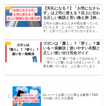
れにもだらしなくも見えるのが襟立てで
す。とくにビジネスの場合は、正しく選
【失礼になる？】「お気になさら
知識
ばないと「偉そう」と見ら...
ず」は上司に使える？目上に伝わ
る正しい敬語と言い換え例【例文
あり】
上司から謝られたときや気を遣っていた
だいたとき、とっさに「お気になさら
ず」と言ってしまいそうになりますよ
ね。ですが結論から言うと、「お気にな
さらず」は間違いではないけれど、上司
や目上の人にはやや不向きな表現です。
ズボンは「履く」？「穿く」？違
知識
敬語としては正しくても、受け...
いを一発解決｜迷いやすい衣類と
正しい使い分け完全ガイド
「ズボンって“履く”で合ってるのかな？」
「“穿く”って書いたほうが正しいの？」文
章を書いていると、ふと迷ってしまうこ
とがありますよね。結論からお伝えする
と、ズボンはどちらも間違いではありま
せん。ただし、現代では「履く」と書く
ほうが一般的です...
白いハートは国ごとに異なる象徴？SNS
での使い方とその意味