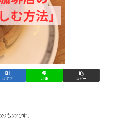
はてブ
LINE
コピー
。
はのものです。