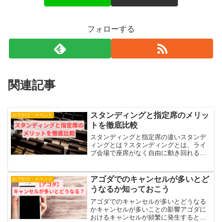
フォローする
関連記事
スタンディングと指定席のメリッ
おでかけ・イベント
トを徹底比較
スタンディングと指定席の違いスタンデ
ィングとは？スタンディングとは、ライ
ブ会場で座席がなく自由に動き回れるエ
リアのことを指します。一般的に前方に
配置されることが多く、アーティストと
の距離が近いのが特徴です。特に小規模
アゴダでのキャンセルが多いとど
おでかけ・イベント
なライブハウスでは、観客...
うなるか知っておこう
アゴダでのキャンセルが多いとどうなる
かキャンセルが多いことの影響アゴダに
おけるキャンセルが頻繁に発生すると、