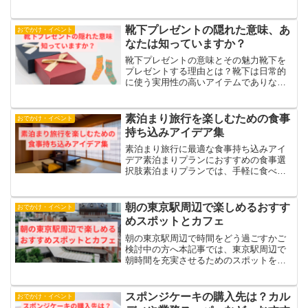
ユーザーにはどのような影響があるので
しょうか。特に、予約サイトとしての信
用性や、ユーザーアカウント自体への影
靴下プレゼントの隠れた意味、あ
おでかけ・イベント
響が懸念されます。キャン...
なたは知っていますか？
靴下プレゼントの意味とその魅力靴下を
プレゼントする理由とは？靴下は日常的
に使う実用性の高いアイテムでありなが
ら、デザインや素材にこだわることで個
性を表現できます。特に現在では、ファ
ッションアイテムとしての注目度も高ま
素泊まり旅行を楽しむための食事
おでかけ・イベント
り、色や柄、ブランドによ...
持ち込みアイデア集
素泊まり旅行に最適な食事持ち込みアイ
デア素泊まりプランにおすすめの食事選
択肢素泊まりプランでは、手軽に食べら
れる食品を持ち込むのがポイントです。
おにぎり、サンドイッチ、カップ麺、イ
ンスタントスープなど、調理不要でその
朝の東京駅周辺で楽しめるおすす
おでかけ・イベント
まま食べられるものがおす...
めスポットとカフェ
朝の東京駅周辺で時間をどう過ごすかご
検討中の方へ本記事では、東京駅周辺で
朝時間を充実させるためのスポットをご
紹介します。早朝に駅に到着された方
や、次の電車まで少し時間がある方に向
けて、リフレッシュできるカフェや楽し
スポンジケーキの購入先は？カル
おでかけ・イベント
い場所をピックアップしまし...