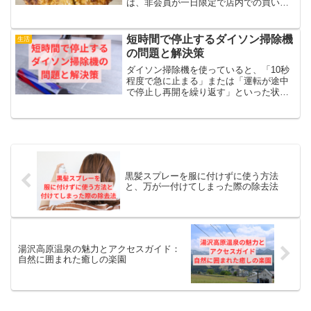
は、非会員が一日限定で店内での買い物
を楽しめる特別な入場許可証でした。通
常は会員限定のコストコを体験できる手
段として、多くの人に利用されていまし
短時間で停止するダイソン掃除機
生活
た。廃止に至った理由ワンデ...
の問題と解決策
ダイソン掃除機を使っていると、「10秒
程度で急に止まる」または「運転が途中
で停止し再開を繰り返す」といった状況
に遭遇したことはありませんか？また、
掃除機のランプが青やオレンジに点滅し
て原因が分からない、充電してもバッテ
リーがすぐ切れてしまう...
黒髪スプレーを服に付けずに使う方法
と、万が一付けてしまった際の除去法
湯沢高原温泉の魅力とアクセスガイド：
自然に囲まれた癒しの楽園