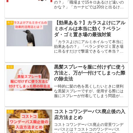
の？」「職場まで15キロあるけど遠いの
かな？」「カーナビでは20分と出るけど
本当に着ける？」このように、車で15キ
ロ移動するときの所要時間が気になって
検索された方も多いのではないでしょう
【効果ある？】カラスよけにアル
生活
か。15キロという距...
ミホイルは本当に効く？ベラン
ダ・ゴミ置き場の最強対策
「カラスよけにアルミホイルって本当に
効果あるの？」「ベランダやゴミ置き場
に吊るすだけで撃退できるって本当？」
結論から言うと、アルミホイルは“正しく
使えば”カラス対策に効果があります。た
だし――・ただ置くだけでは意味がな
黒髪スプレーを服に付けずに使う
生活
い・設置場所を間違える...
方法と、万が一付けてしまった際
の除去法
一時的に髪の色を黒くしたいときに便利
な黒髪スプレーですが、使用する際には
服にスプレーが付着してしまう問題が発
生することがあります。この記事では、
次の二点について詳しく解説します。 黒
髪スプレーが服に付かないための予防策
コストコワンデーパス廃止後の入
生活
服に付着した黒髪スプ...
店方法まとめ
コストコワンデーパス廃止の背景ワンデ
ーパスとは？コストコのワンデーパス