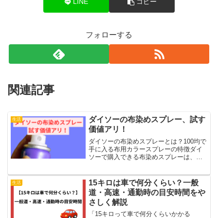
LINE
コピー
フォローする
関連記事
ダイソーの布染めスプレー、試す
生活
価値アリ！
ダイソーの布染めスプレーとは？100均で
手に入る布用カラースプレーの特徴ダイ
ソーで購入できる布染めスプレーは、リ
ーズナブルながら色鮮やかに布を染めら
れる手軽さが最大の魅力です。手のひら
サイズの缶に入ったスプレータイプなの
15キロは車で何分くらい？一般
生活
で、場所を取らず、収...
道・高速・通勤時の目安時間をや
さしく解説
「15キロって車で何分くらいかかる