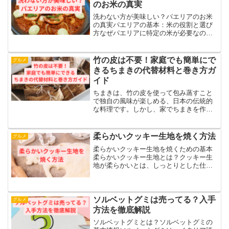
のお米の真実
洗わない方が美味しい？パエリアのお米
の真実パエリアの基本：米の役割と選び
方なぜパエリアに特定の米が必要なのか
パエリアでは特定の種類のお米が必要で
す。これはスペイン料理特有の食感や香
りを活かすために、長時間の加熱でも芯
竹の皮は不要！家庭でも簡単にで
グルメ
が残る短粒種や中粒種が選...
きるちまきの代替材料と巻き方ガ
イド
ちまきは、竹の皮を使って包み蒸すこと
で独自の風味が楽しめる、日本の伝統的
な料理です。しかし、家でちまきを作ろ
うとすると、「竹の皮がどこにも売って
いない」という問題にぶつかることが多
いです。近年、竹の皮の入手が困難にな
柔らかいクッキー生地を焼く方法
グルメ
り、普通の食料品店ではま...
柔らかいクッキー生地を焼くための基本
柔らかいクッキー生地とは？クッキー生
地が柔らかいとは、しっとりとした仕上
がりで、口当たりが軽く、ホロホロと崩
れるような食感を指します。この食感を
出すためには、適切な材料と調理方法が
重要になります。特に、バ...
ソルベットグミは売ってる？入手
グルメ
方法を徹底解説
ソルベットグミとは？ソルベットグミの