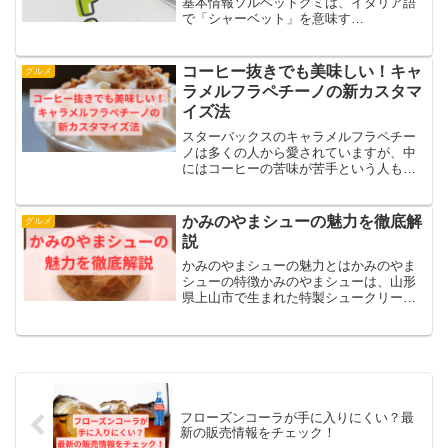
基本情報ソルベットグミは、イタリア語
で「シャーベット」を意味す
る“Sorbetto”にちなんだ、ひんやりとした
口溶けが特徴のグミです。そのユニーク
なネーミングとともに、夏にぴったりな
コーヒー抜きでも美味しい！キャ
グルメ
爽快感を提供するスイー...
ラメルフラペチーノの新カスタマ
イズ法
スターバックスのキャラメルフラペチー
ノは多くの人から愛されていますが、中
にはコーヒーの苦味が苦手という人もい
ます。新しいフレーバーが注目されるこ
とも多いですが、定番のフラペチーノも
魅力がありますね。「コーヒーを抜いた
かみのやまシューの魅力を徹底解
グルメ
キャラメルフラペチーノは...
説
かみのやまシューの魅力とはかみのやま
シューの特徴かみのやまシューは、山形
県上山市で生まれた特製シュークリーム
です。サクサクのシュー生地と、とろけ
るようなカスタードクリームが絶妙なバ
ランスを生み出しています。素材のこだ
わりも強く、地元産の牛乳...
フローズンコーラが手に入りにくい？最
新の販売情報をチェック！