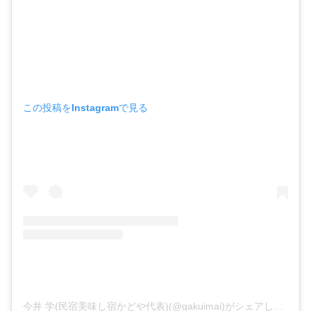
この投稿をInstagramで見る
今井 学(民宿美味し宿かどや代表)(@gakuimai)がシェアした投稿