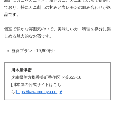
新鮮なカニをカニすき、焼きカニ、カニ刺しの形で提供し
ており、特にカニ刺しの甘みと塩レモンの組み合わせが絶
品です。
個室で静かな雰囲気の中で、美味しいカニ料理を存分に楽
しめる魅力的なお宿です。
昼食プラン：19,800円～
川本屋湯宿
兵庫県美方郡香美町香住区下浜653-16
[川本屋の公式サイトはこち
ら]
https://kawamotoya.co.jp/