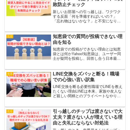
敗防止チェック
新しいお部屋への引っ越しは、ワクワク
する反面「何を準備すればいいの？」
「忘れ物はないかな？」と不安になりが
ちですよね。この記事では、賃貸に入居
する前にやっておきたいことを、初心者
の方にもわかりやすく、やさしい言葉で
知恵袋での質問が投稿できない理
生活
まとめました。ダイソーなど...
由を知る
知恵袋での投稿ができない理由とは知恵
袋とは何かYahoo!知恵袋は、ユーザー同
士が疑問を投稿し、回答し合う日本最大
級のQ&Aサービスです。あらゆるジャン
ルの質問が投稿でき、多くのユーザーに
利用されています。知恵袋の基本的な利
LINE交換をズバッと断る！職場
生活
用方法質問や回答...
での心強い言い訳集
LINE交換を断る必要性職場でLINEを教え
たくない理由LINEは本来、家族や友人な
ど親しい間柄とのプライベートなやり取
りを目的としたコミュニケーションツー
ルです。そのため、職場でLINEを聞かれ
たときにためらいを感じるのはごく自然
引っ越しのチップは渡さないで大
生活
なことで...
丈夫？渡さない人が増えている理
由と失礼にならない対処法