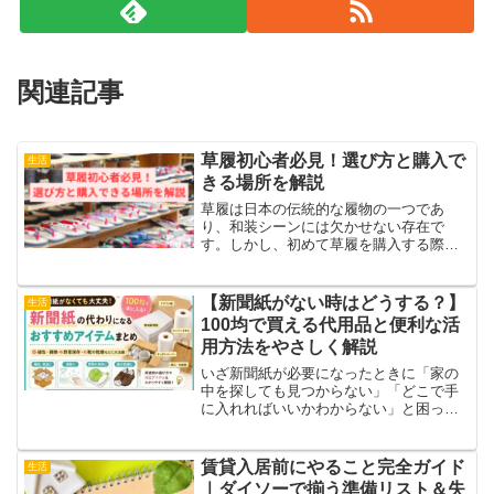
関連記事
草履初心者必見！選び方と購入で
生活
きる場所を解説
草履は日本の伝統的な履物の一つであ
り、和装シーンには欠かせない存在で
す。しかし、初めて草履を購入する際に
はどのように選べば良いのか、どこで買
えば良いのか迷う方も多いでしょう。こ
の記事では、草履初心者の方に向けて、
【新聞紙がない時はどうする？】
生活
選び方のポイントやおすすめの...
100均で買える代用品と便利な活
用方法をやさしく解説
いざ新聞紙が必要になったときに「家の
中を探しても見つからない」「どこで手
に入れればいいかわからない」と困って
しまうケースも増えています。とはい
え、新聞紙がないからといって心配する
必要はありません。実は100均には新聞紙
賃貸入居前にやること完全ガイド
生活
の代わりとして使える便...
｜ダイソーで揃う準備リスト＆失