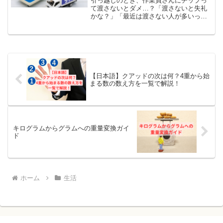
引っ越しのとき、作業員さんにチップっ
て渡さないとダメ…？「渡さないと失礼
かな？」「最近は渡さない人が多いって
聞くけど本当？」「いくら包めばいいの
か分からない…」そんなふうに迷って、
検索されたのではないでしょうか。結論
からお伝えすると、現在の...
【日本語】クアッドの次は何？4重から始
まる数の数え方を一覧で解説！
キログラムからグラムへの重量変換ガイ
ド
ホーム
生活