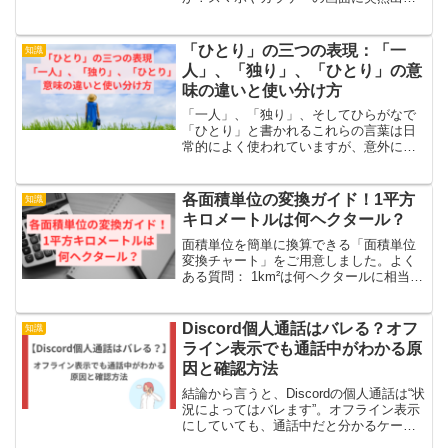
くる“受話器に斜線”マークは、設定や通信
状況によって表示されるサインです。放
置しておくと通話に影響することもあり
「ひとり」の三つの表現：「一
知識
ますが、多くの場合は...
人」、「独り」、「ひとり」の意
味の違いと使い分け方
「一人」、「独り」、そしてひらがなで
「ひとり」と書かれるこれらの言葉は日
常的によく使われていますが、意外に使
い分けが複雑です。どの言葉をどのタイ
ミングで使うべきかは少々混乱すること
もあります。見た目は似ていますが、実
各面積単位の変換ガイド！1平方
知識
はそれぞれに異なるニュア...
キロメートルは何ヘクタール？
面積単位を簡単に換算できる「面積単位
変換チャート」をご用意しました。よく
ある質問： 1km²は何ヘクタールに相当し
ますか？ さまざまな面積単位を一覧で確
認したい 情報をチャートやリストで見た
い 以下の表では、1平方キロメートルを
Discord個人通話はバレる？オフ
知識
ヘクタール、...
ライン表示でも通話中がわかる原
因と確認方法
結論から言うと、Discordの個人通話は“状
況によってはバレます”。オフライン表示
にしていても、通話中だと分かるケース
があります。「相手に通知はいく？」