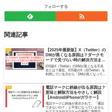
フォローする
関連記事
【2025年最新版】X（Twitter）の
知識
DMが黒くなる原因は？ダークモ
ードで見づらい時の解決方法まと
め
iOS版X（Twitter）のDMが黒くなる不具
合とは？最近、iOS版のX（旧Twitter）を
利用している方から「DMが黒くなって読
みにくい」という声が多く見られます。
SNS上でも「文字が見えにくい」「背景
が暗すぎる」といった投稿が増えて...
電話マークに斜線が出る原因は？
知識
意味と解除方法をやさしく解説
【Android/iPhone/ガラケー】
電話マークに斜線が表示されて、「通話
できないの？」と不安になっていません
か？スマホやガラケーの画面に突然出て