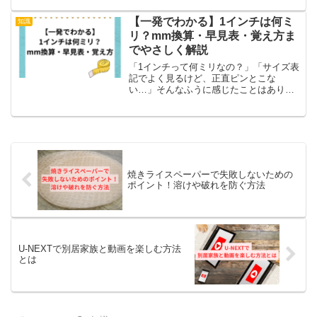
「誰かに見られる？」「誰と通話してい
るかまでバレる？」と不安になりますよ
【一発でわかる】1インチは何ミ
知識
ね。この記事で...
リ？mm換算・早見表・覚え方ま
でやさしく解説
「1インチって何ミリなの？」「サイズ表
記でよく見るけど、正直ピンとこな
い…」そんなふうに感じたことはありま
せんか？この記事では、はじめての方で
もわかるように、やさしく・シンプル
に・順番に解説していきます。まずは結
論から見ていきましょう。1イ...
焼きライスペーパーで失敗しないための
ポイント！溶けや破れを防ぐ方法
U-NEXTで別居家族と動画を楽しむ方法
とは