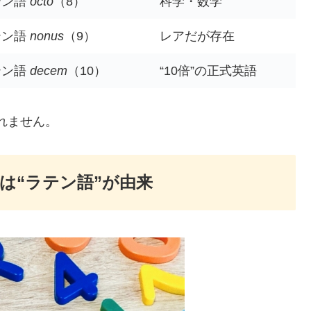
テン語
octo
（8）
科学・数学
テン語
nonus
（9）
レアだが存在
テン語
decem
（10）
“10倍”の正式英語
れません。
は“ラテン語”が由来