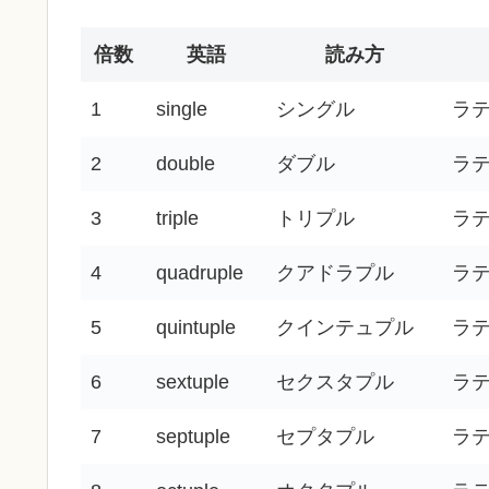
倍数
英語
読み方
1
single
シングル
ラ
2
double
ダブル
ラ
3
triple
トリプル
ラ
4
quadruple
クアドラプル
ラ
5
quintuple
クインテュプル
ラ
6
sextuple
セクスタプル
ラ
7
septuple
セプタプル
ラ