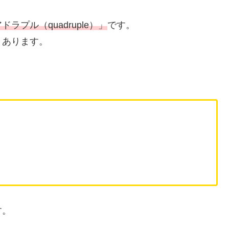
プル（quadruple）」
です。
とあります。
す。