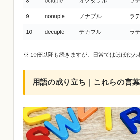
8
octuple
オクタプル
ラ
9
nonuple
ノナプル
ラ
10
decuple
デカプル
ラ
※ 10倍以降も続きますが、日常ではほぼ使わ
用語の成り立ち｜これらの言葉