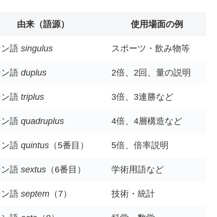
由来（語源）
使用場面の例
テン語
singulus
スポーツ・飲み物等
テン語
duplus
2倍、2回、量の説明
テン語
triplus
3倍、3連勝など
テン語
quadruplus
4倍、4層構造など
テン語
quintus
（5番目）
5倍、倍率説明
テン語
sextus
（6番目）
学術用語など
テン語
septem
（7）
技術・統計