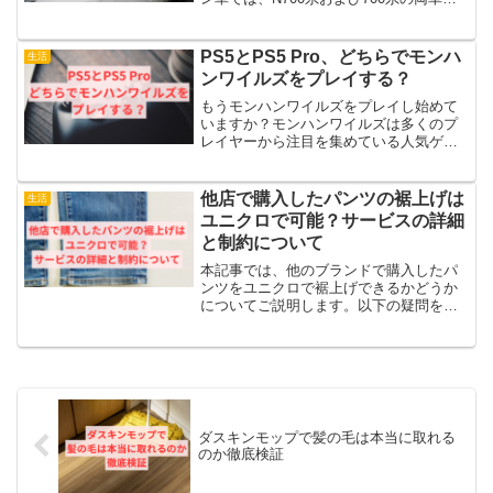
において、基本的に各座席にコンセント
が設置されています。特にN700系では全
席にコンセントが標準装備されているた
PS5とPS5 Pro、どちらでモンハ
生活
め、移動中の充...
ンワイルズをプレイする？
もうモンハンワイルズをプレイし始めて
いますか？モンハンワイルズは多くのプ
レイヤーから注目を集めている人気ゲー
ムです。PS5とPS5 Pro、あなたはどちら
のコンソールで遊ぶか迷っていますか？
実は、PS5 Proはより高い処理能力を持
他店で購入したパンツの裾上げは
生活
っており...
ユニクロで可能？サービスの詳細
と制約について
本記事では、他のブランドで購入したパ
ンツをユニクロで裾上げできるかどうか
についてご説明します。以下の疑問をお
持ちの方がいるかもしれません。他店で
購入したパンツの裾上げはユニクロでで
きるのでしょうか？外部の商品も対応し
ていれば非常に便利ですね...
ダスキンモップで髪の毛は本当に取れる
のか徹底検証