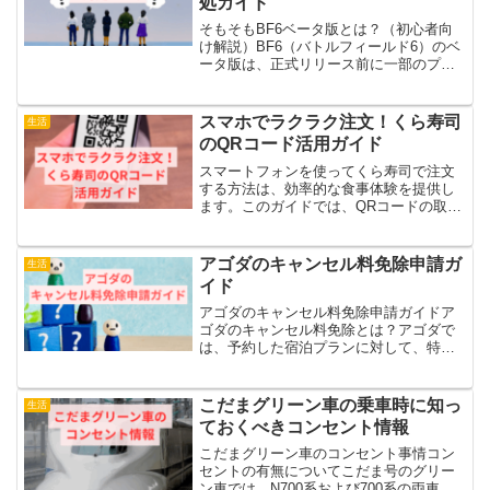
処ガイド
そもそもBF6ベータ版とは？（初心者向
け解説）BF6（バトルフィールド6）のベ
ータ版は、正式リリース前に一部のプレ
イヤーが遊べるテスト版のことです。新
しいゲームの雰囲気をいち早く体験でき
る反面、どうしても不具合が出やすいの
スマホでラクラク注文！くら寿司
生活
も特徴です。今回の...
のQRコード活用ガイド
スマートフォンを使ってくら寿司で注文
する方法は、効率的な食事体験を提供し
ます。このガイドでは、QRコードの取得
と再表示方法、さらには問題が発生した
際の対処法について詳しく解説します。
スマホで注文するくら寿司のメリットく
アゴダのキャンセル料免除申請ガ
生活
ら寿司のスマホ注文シス...
イド
アゴダのキャンセル料免除申請ガイドア
ゴダのキャンセル料免除とは？アゴダで
は、予約した宿泊プランに対して、特定
の条件を満たした場合に限り、キャンセ
ル料の免除を申請することが可能です。
この制度は、急なトラブルや予期せぬ出
こだまグリーン車の乗車時に知っ
生活
来事により旅行や宿泊が難...
ておくべきコンセント情報
こだまグリーン車のコンセント事情コン
セントの有無についてこだま号のグリー
ン車では、N700系および700系の両車両