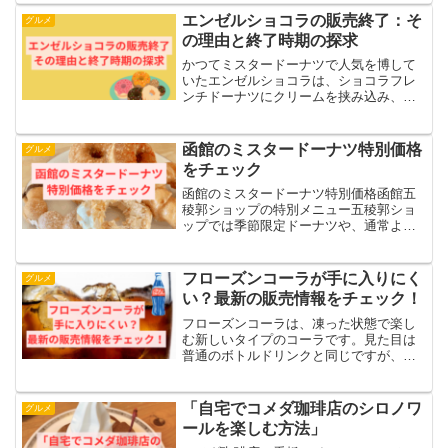
なネーミングとともに、夏にぴったりな
エンゼルショコラの販売終了：そ
グルメ
爽快感を提供するスイー...
の理由と終了時期の探求
かつてミスタードーナツで人気を博して
いたエンゼルショコラは、ショコラフレ
ンチドーナツにクリームを挟み込み、全
体をチョコレートで覆った特別な一品で
した。この記事では、エンゼルショコラ
がなぜ市場から姿を消したのか、そして
函館のミスタードーナツ特別価格
グルメ
具体的な終了時期について...
をチェック
函館のミスタードーナツ特別価格函館五
稜郭ショップの特別メニュー五稜郭ショ
ップでは季節限定ドーナツや、通常より
もお得な価格で楽しめるモーニングセッ
トが人気を集めています。特に午前中限
定のセットメニューは、ドーナツとドリ
フローズンコーラが手に入りにく
グルメ
ンクがセットになっており...
い？最新の販売情報をチェック！
フローズンコーラは、凍った状態で楽し
む新しいタイプのコーラです。見た目は
普通のボトルドリンクと同じですが、特
別な技術で凍らせたコーラを振ると、す
ぐにスラッシュ状に変わります。この記
事で、フローズンコーラについての最新
「自宅でコメダ珈琲店のシロノワ
グルメ
情報をご紹介します。- ...
ールを楽しむ方法」