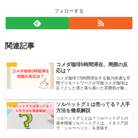
フォローする
関連記事
コメダ珈琲5時間滞在、周囲の反
グルメ
応は？
コメダ珈琲で5時間滞在する魅力快適な空
間でリモートワークが可能コメダ珈琲は
広々とした席と落ち着いた雰囲気が魅力
で、長時間のリモートワークにもぴった
りです。ソファ席に座れば、自宅のリビ
ングのようにくつろぎながら作業がで
ソルベットグミは売ってる？入手
グルメ
き、長時間座っていても疲...
方法を徹底解説
ソルベットグミとは？ソルベットグミの
基本情報ソルベットグミは、イタリア語
で「シャーベット」を意味す
る“Sorbetto”にちなんだ、ひんやりとした
口溶けが特徴のグミです。そのユニーク