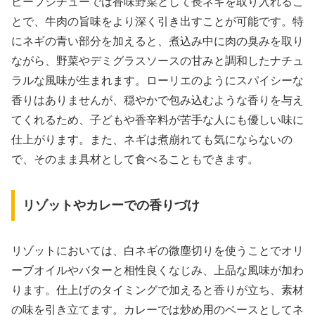
ビーフシチューでは香味野菜として長ネギを取り入れるこ
とで、牛肉の旨味をより深く引き出すことが可能です。特
にネギの青い部分を加えると、煮込み中に肉の臭みを取り
ながら、野菜やデミグラスソースの甘みと調和したナチュ
ラルな風味が生まれます。ローリエのようにスパイシーな
香りはありませんが、穏やかで包み込むような香りを与え
てくれるため、子どもや香辛料が苦手な人にも優しい味に
仕上がります。また、ネギは煮崩れても気にならないの
で、そのまま具材として食べることもできます。
リゾットやカレーでの香りづけ
リゾットにおいては、白ネギの微塵切りを使うことでオリ
ーブオイルやバターと相性良くなじみ、上品な風味が加わ
ります。仕上げのタイミングで加えると香りが立ち、素材
の味を引き立てます。カレーでは炒め用のベースとしてネ