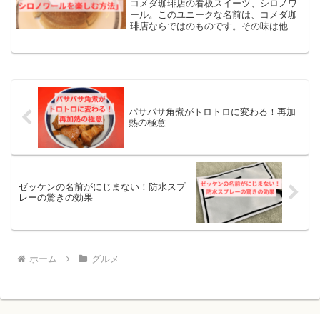
コメダ珈琲店の看板スイーツ、シロノワ
ール。このユニークな名前は、コメダ珈
琲店ならではのものです。その味は他に
はなく、食べると幸せな気持ちになれる
こと請け合いです。さて、この人気のス
イーツを家でも楽しむことは可能でしょ
うか？一般的には、シロノ...
パサパサ角煮がトロトロに変わる！再加
熱の極意
ゼッケンの名前がにじまない！防水スプ
レーの驚きの効果
ホーム
グルメ