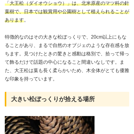
「大王松（ダイオウショウ）」は、北米原産のマツ科の針
葉樹で、日本では観賞用や公園樹として植えられることが
あります
。
特徴的なのはその大きな松ぼっくりで、20cm以上にもな
ることがあり、まるで自然のオブジェのような存在感を放
ちます。見つけたときの驚きと感動は格別で、拾って帰っ
て飾るだけで話題の中心になること間違いなしです。ま
た、大王松は葉も長く柔らかいため、木全体がとても優雅
な印象を持っています。
大きい松ぼっくりが拾える場所