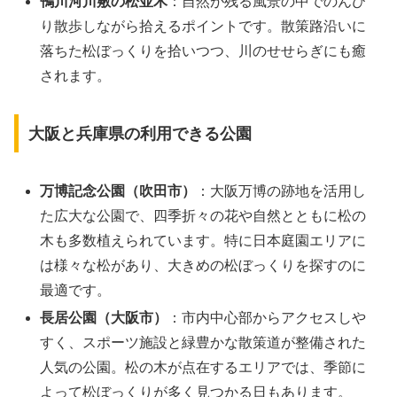
鴨川河川敷の松並木
：自然が残る風景の中でのんび
り散歩しながら拾えるポイントです。散策路沿いに
落ちた松ぼっくりを拾いつつ、川のせせらぎにも癒
されます。
大阪と兵庫県の利用できる公園
万博記念公園（吹田市）
：大阪万博の跡地を活用し
た広大な公園で、四季折々の花や自然とともに松の
木も多数植えられています。特に日本庭園エリアに
は様々な松があり、大きめの松ぼっくりを探すのに
最適です。
長居公園（大阪市）
：市内中心部からアクセスしや
すく、スポーツ施設と緑豊かな散策道が整備された
人気の公園。松の木が点在するエリアでは、季節に
よって松ぼっくりが多く見つかる日もあります。