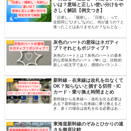
いは？意味と正しい使い分けをや
さしく解説【例文つき】
「日差し」「陽射し」「日射し」って、
全部同じ“ひざし”なのに、何が違うの？と
迷ったことはありませんか？なんとなく
使っているけれど、「これで合っている
のかな？」と不安になることもあります
よね。この記事では、・3つの言葉の意味
灰色のハートの意味はネガティ
知識
の違い・シーン別の...
ブ？それともポジティブ？
灰色のハートとは？灰色のハートの基本
的な意味灰色のハート（🩶）は、比較的
新しい絵文字であり、感情のバランスや
冷静さを象徴する存在として注目されて
います。従来の赤やピンクのハートと異
なり、感情を大きく揺さぶるのではな
新幹線⇔在来線は改札を出なくて
知識
く、穏やかで静かな愛やつな...
OK？知らないと損する切符・IC
カード・乗り換え時間まとめ
新幹線から在来線へ：改札を出る必要は
ある？新幹線から在来線に乗り換えると
き、多くの場合は改札を出る必要はあり
ません。連絡改札を通れば、そのまま在
来線ホームへ移動できます。ただし駅の
構造や利用する切符の種類によっては、
東海道新幹線のぞみとひかりの速
知識
一度外に出る必要がある場...
さを徹底比較