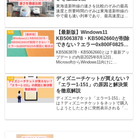
東海道新幹線の速さを比較のぞみの最高
速度と所要時間のぞみは東海道新幹線の
中で最も速い列車であり、最高速度は時
速285kmに達します。東京駅から新大阪
駅までの所要時間は約2時間30分程度であ
り、停車駅が少ないため短時間で移動で
【最新版】Windows11
知識
きます。ひかりの...
KB5063878・KB5062660が削除
できない？エラー0x800F0825の
原因と解決法
KB5063878・KB5062660とは？最新アッ
プデートの内容2025年8月12日、
MicrosoftからWindows11向けに
「KB5063878」というセキュリティ更新
プログラムが配信されました。対象は
24H2（ビルド26100....
ディズニーチケットが買えない？
知識
「エラー1-151」の原因と解決策
を徹底解説
ディズニーチケット「エラー1-151」と
は？ディズニーチケットをネットで購入
しようとしたときに突然表示される「エ
ラー1-151」。この番号は、主にクレジッ
トカード決済に関する問題を示していま
す。ちょっとした入力の誤りや数字の打
ち間違いなど、...