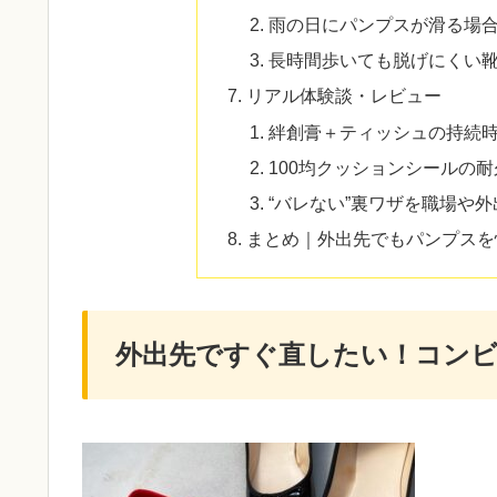
雨の日にパンプスが滑る場
長時間歩いても脱げにくい
リアル体験談・レビュー
絆創膏＋ティッシュの持続
100均クッションシールの
“バレない”裏ワザを職場や
まとめ｜外出先でもパンプスを
外出先ですぐ直したい！コン