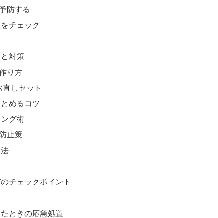
予防する
性をチェック
セ
さと対策
作り方
お直しセット
まとめるコツ
キング術
防止策
整法
びのチェックポイント
きたときの応急処置