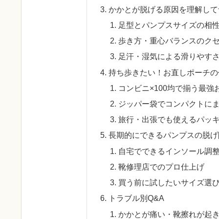
かかとが脱げる原因を理解して
足型とパンプスサイズの相
歩き方・重心バランスのク
足汗・湿気による滑りやす
持ち歩きたい！お直しポーチの
コンビニ×100均で揃う最強
ジッパー袋でコンパクトに
旅行・出張でも使えるパッ
長期的にできるパンプスの脱げ
自宅でできるインソール調
靴修理店でのプロ仕上げ
買う前に試したいサイズ選
トラブル別Q&A
かかとが痛い・靴擦れが起