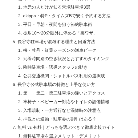
地元の人だけが知る穴場駐車場3選
akippa・特P・タイムズBで安く予約する方法
平日・早朝・夜間を狙う節約駐車術
徒歩10〜20分圏外に停める「裏ワザ」
長谷寺駐車場が混雑する理由と回避方法
桜・牡丹・紅葉シーズンの満車ピーク
到着時間別の空き状況とおすすめタイミング
臨時駐車場・誘導スタッフの動き
公共交通機関・シャトルバス利用の選択肢
長谷寺公式駐車場の特徴と上手な使い方
第一・第二・第三駐車場の違いとアクセス
車椅子・ベビーカー対応やトイレの設備情報
入場規制・一方通行など混雑時の注意点
拝観との連動・駐車券の割引はある？
無料 vs 有料｜どっちを選ぶべき？徹底比較ガイド
無料駐車場を選ぶメリット・デメリット