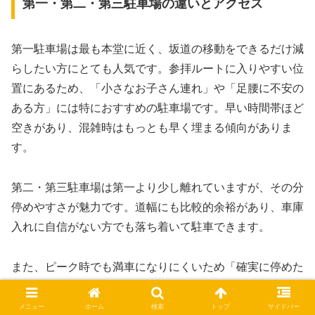
第一・第二・第三駐車場の違いとアクセス
第一駐車場は最も本堂に近く、坂道の移動をできるだけ減
らしたい方にとても人気です。参拝ルートに入りやすい位
置にあるため、「小さなお子さん連れ」や「足腰に不安の
ある方」には特におすすめの駐車場です。早い時間帯ほど
空きがあり、混雑時はもっとも早く埋まる傾向がありま
す。
第二・第三駐車場は第一より少し離れていますが、その分
停めやすさが魅力です。道幅にも比較的余裕があり、車庫
入れに自信がない方でも落ち着いて駐車できます。
また、ピーク時でも満車になりにくいため「確実に停めた
い」という方には安心できる選択肢になります。参道まで
の距離は多少ありますが、季節によっては道中の景色も美
メニュー
ホーム
検索
トップ
サイドバー