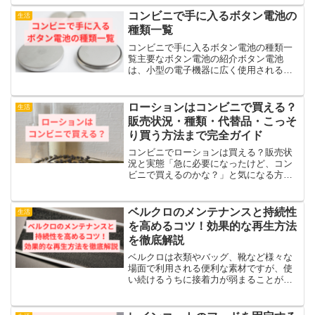
に便利です。ただ、ビジネスの場面では
少し注意が必要です。「計画性がない」
コンビニで手に入るボタン電池の
生活
「余裕がない」といったネ...
種類一覧
コンビニで手に入るボタン電池の種類一
覧主要なボタン電池の紹介ボタン電池
は、小型の電子機器に広く使用される電
池です。主にリモコンや時計、電子機器
などに利用されており、用途によって
様々な種類があります。コンビニで購入
ローションはコンビニで買える？
生活
できる代表的なボタン電池につ...
販売状況・種類・代替品・こっそ
り買う方法まで完全ガイド
コンビニでローションは買える？販売状
況と実態「急に必要になったけど、コン
ビニで買えるのかな？」と気になる方も
多いですよね。実は、コンビニでのロー
ション取り扱いは店舗や地域によって異
なります。セブンイレブンのローション
ベルクロのメンテナンスと持続性
生活
取り扱い状況一部の店舗で...
を高めるコツ！効果的な再生方法
を徹底解説
ベルクロは衣類やバッグ、靴など様々な
場面で利用される便利な素材ですが、使
い続けるうちに接着力が弱まることがあ
ります。この記事で、ベルクロの粘着力
を回復させ、その効果を維持する方法を
紹介します。記事のポイント：・ベルク