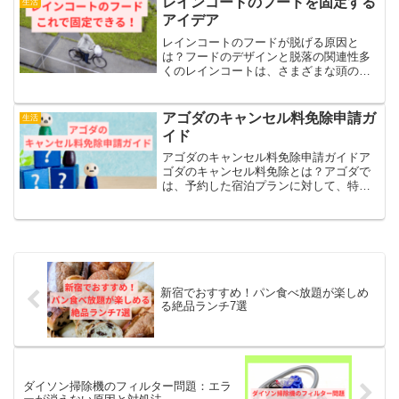
レインコートのフードを固定する
生活
ロの機能と粘着力が低下す...
アイデア
レインコートのフードが脱げる原因と
は？フードのデザインと脱落の関連性多
くのレインコートは、さまざまな頭のサ
イズや形状に対応できるように、ある程
度の余裕を持たせた汎用的なデザインで
作られています。しかし、このような設
アゴダのキャンセル料免除申請ガ
生活
計は頭部へのフィット感に欠...
イド
アゴダのキャンセル料免除申請ガイドア
ゴダのキャンセル料免除とは？アゴダで
は、予約した宿泊プランに対して、特定
の条件を満たした場合に限り、キャンセ
ル料の免除を申請することが可能です。
この制度は、急なトラブルや予期せぬ出
来事により旅行や宿泊が難...
新宿でおすすめ！パン食べ放題が楽しめ
る絶品ランチ7選
ダイソン掃除機のフィルター問題：エラ