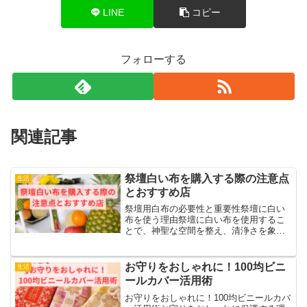
LINE
コピー
フォローする
関連記事
祭壇白い布を購入する際の注意点
生活
とおすすめ店
祭壇用白布の必要性と重要性祭壇に白い
布を使う理由祭壇に白い布を使用するこ
とで、神聖な空間を整え、清浄さを象徴
する役割があります。白布は宗教的儀式
や祖霊への敬意を示す重要なアイテムで
あり、伝統的に使われ続けています。ま
お守りをおしゃれに！100均ビニ
生活
た、祭壇の背景として統一...
ールカバー活用術
お守りをおしゃれに！100均ビニールカバ