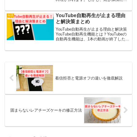
「皮が溶けてしまう」「中身が破れる」
といった問題が起こることがあります。
これらの問題はライスペーパーの特性や
YouTube自動再生が止まる理由
生活
加熱方法に関連しています。...
と解決策まとめ
YouTube自動再生が止まる理由と解決策
YouTube自動再生機能とは？YouTubeの
自動再生機能は、1本の動画が終了した際
に、アルゴリズムによって選ばれた関連
性の高い動画を自動的に再生してくれる
便利な機能です。この機能により、ユー
ザー...
着信拒否と電源オフの違いを徹底解説
固まらないレアチーズケーキの修正方法