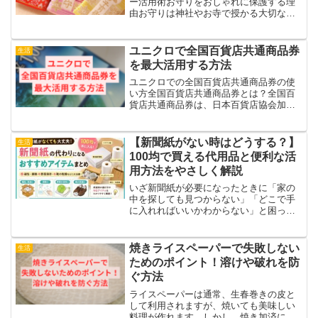
ー活用術お守りをおしゃれに保護する理
由お守りは神社やお寺で授かる大切なア
イテムです。身につけるだけでなく、持
ち歩くことで常にご加護を感じられま
す。しかし、カバンの中やポケットに入
ユニクロで全国百貨店共通商品券
生活
れていると、汚れや擦れ...
を最大活用する方法
ユニクロでの全国百貨店共通商品券の使
い方全国百貨店共通商品券とは？全国百
貨店共通商品券は、日本百貨店協会加盟
の百貨店で利用できる商品券です。ユニ
クロの一部店舗でも利用可能で、現金同
様に使えます。ユニクロで使える商品券
【新聞紙がない時はどうする？】
生活
の種類ユニクロでは、全国...
100均で買える代用品と便利な活
用方法をやさしく解説
いざ新聞紙が必要になったときに「家の
中を探しても見つからない」「どこで手
に入れればいいかわからない」と困って
しまうケースも増えています。とはい
え、新聞紙がないからといって心配する
必要はありません。実は100均には新聞紙
焼きライスペーパーで失敗しない
生活
の代わりとして使える便...
ためのポイント！溶けや破れを防
ぐ方法
ライスペーパーは通常、生春巻きの皮と
して利用されますが、焼いても美味しい
料理が作れます。しかし、焼き加済に