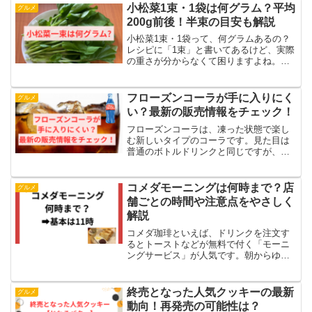
小松菜1束・1袋は何グラム？平均
グルメ
200g前後！半束の目安も解説
小松菜1束・1袋って、何グラムあるの？
レシピに「1束」と書いてあるけど、実際
の重さが分からなくて困りますよね。結
論からお伝えすると、小松菜1束（1袋）
は約200g前後が目安です。半束ならおよ
そ100g〜125gになります。この記事で
フローズンコーラが手に入りにく
グルメ
は、・小...
い？最新の販売情報をチェック！
フローズンコーラは、凍った状態で楽し
む新しいタイプのコーラです。見た目は
普通のボトルドリンクと同じですが、特
別な技術で凍らせたコーラを振ると、す
ぐにスラッシュ状に変わります。この記
事で、フローズンコーラについての最新
コメダモーニングは何時まで？店
グルメ
情報をご紹介します。- ...
舗ごとの時間や注意点をやさしく
解説
コメダ珈琲といえば、ドリンクを注文す
るとトーストなどが無料で付く「モーニ
ングサービス」が人気です。朝からゆっ
くりカフェ時間を楽しめるため、コメダ
のモーニングを楽しみにしている方も多
いですよね。そんなコメダモーニングに
終売となった人気クッキーの最新
グルメ
ついて、・モーニングは何...
動向！再発売の可能性は？