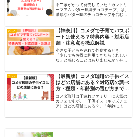
不二家がかつて発売していた「カントリ
ーマアム バター風味チョコチップ」は、
濃厚なバター味のチョコチップを含むク
ッキーとして多くの支持を受けていまし
た。この記事では、そのバター風味のク
ッキーに関する最新情報を提供しま
【神奈川】コメダで子育てパスポ
グルメ
す。・現在の販売状況と再発...
ートは使える？特典内容・対応店
舗・注意点を徹底解説
小さな子どもを連れて外食するとき、
「少しでもお得に利用できたらうれしい
な」と感じることはありませんか？神奈
川県では「かながわ子育て応援パスポー
ト」を提示することで、飲食店などでさ
まざまな特典を受けられます。この記事
【最新版】コメダ珈琲の子供イス
グルメ
では、・神奈川県のコメダ珈...
はどの店舗にある？対応店の調べ
方・種類・年齢別の選び方まで徹
底解説！
コメダ珈琲は子連れファミリーに人気の
カフェですが、「子供イス（キッズチェ
ア）はどの店舗にある？」「年齢によっ
て使えるイスが違うって本当？」と気に
なるママ・パパも多いはず。実はコメダ
の子供イスは店舗ごとに種類・数・対応
有無が違うため、事前に把...