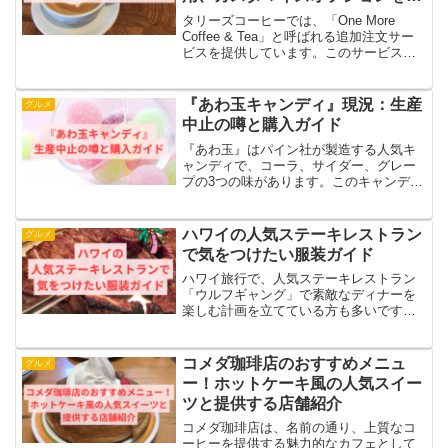
しくご紹介！
タリーズコーヒーでは、「One More
Coffee & Tea」と呼ばれる追加注文サー
ビスを提供しています。このサービスを
利用すると、最初の注文で選んだコーヒ
ーやティーの2杯目を特別価格で楽しむこ
とができます。たとえば、「今日のコー
『あわ玉キャンディ』現況：生産
グルメ
ヒー...
中止の噂と購入ガイド
『あわ玉』はパイン社が製造する人気キ
ャンディで、コーラ、サイダー、グレー
プの3つの味があります。このキャンディ
は、口に入れると弾けるような爽快感と
ジューシーな風味が特徴です。この記事
では、「あわ玉」キャンディに関する以
ハワイの人気ステーキレストラン
グルメ
下の詳細をお届けします...
で気をつけたい服装ガイド
ハワイ旅行で、人気ステーキレストラン
「ウルフギャング」で素敵なディナーを
楽しむ計画を立てている方も多いです
ね。でも、トロピカルな雰囲気の中で、
どんな服装が適切か迷うことはありませ
んか？ウルフギャング・ステーキハウス
コメダ珈琲店のおすすめメニュ
グルメ
は豪華な雰囲気があり、フォ...
ー！ホットケーキ風の人気スイー
ツと提供する店舗紹介
コメダ珈琲店は、名前の通り、上質なコ
ーヒーを提供する魅力的なカフェとして