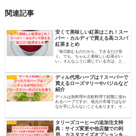
関連記事
安くて美味しい紅茶はこれ！スー
グルメ
パー・カルディで買える高コスパ
紅茶まとめ
「毎日飲むものだから、できるだけ安
く。でも、ちゃんと美味しい紅茶がい
い」そんなふうに感じている方は、とて
も多いのではないでしょうか。最近はコ
ーヒー豆やカフェの値上がりもあり、お
うちで紅茶を楽しむ人が増えています。
ディル代用ハーブは？スーパーで
グルメ
実は、スーパーやカルディには...
買えるローズマリーやバジルなど
紹介
ディルは魚料理や北欧料理で頻繁に使わ
れるハーブですが、地元の市場ではなか
なか手に入らないこともあります。そこ
で、ディルの代わりになる他のハーブ
や、乾燥ディルの使用可否について考え
ます。また、サーモン料理に適した代替
タリーズコーヒーの追加注文特
グルメ
ハーブがどれなのかを探り、...
典：サイズ変更や他店舗での利
用、カスタマイズオプションを詳