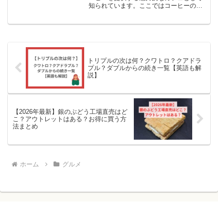
知られています。ここではコーヒーの他
にも、軽食やデザートが豊富で、多様な
年代のお客様から愛されています。コー
ヒーとホットケーキは相性抜群の組み合
わせですが、コメダ珈琲店...
トリプルの次は何？クワトロ？クアドラ
プル？ダブルからの続き一覧【英語も解
説】
【2026年最新】銀のぶどう工場直売はど
こ？アウトレットはある？お得に買う方
法まとめ
ホーム
グルメ