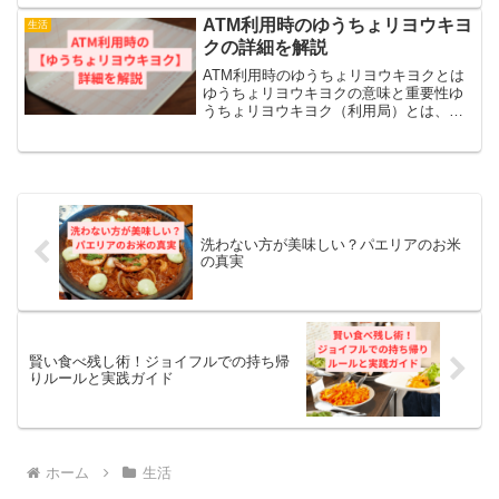
リや情報をひとまとめに管理できる「ス
マホの引き出し」のような存在です。例
ATM利用時のゆうちょリヨウキヨ
生活
えば、よく使うアプ...
クの詳細を解説
ATM利用時のゆうちょリヨウキヨクとは
ゆうちょリヨウキヨクの意味と重要性ゆ
うちょリヨウキヨク（利用局）とは、
ATMや窓口での取引を行った郵便局や提
携先の施設を示す情報です。利用局は、
どこで取引を行ったのかを記録・管理す
るために重要な要素であ...
洗わない方が美味しい？パエリアのお米
の真実
賢い食べ残し術！ジョイフルでの持ち帰
りルールと実践ガイド
ホーム
生活