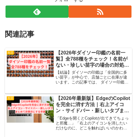
関連記事
【2026年ダイソー印鑑の名前一
生活
覧】全788種をチェック！名前が
ない・珍しい苗字の場合の対処法
も紹介
【結論】ダイソーの印鑑は「全国的に多
い苗字」が中心で、店舗ごとに在庫が違
います。この記事では、 ダイソー印鑑の
名前一覧 珍しい苗字がないときの対処法
在庫確認のコツについて紹介します。ダ
イソーで見つけた印鑑の苗字・名前まと
【2026年最新版】EdgeのCopilot
生活
め【全788種をチ...
を完全に消す方法｜右上アイコ
ン・サイドバー・新しいタブまで
まとめて非表示にする手順
「Edgeを開くとCopilotが出てきてちょっ
と邪魔…」「右上のアイコンを消したい
だけなのに、どこを触ればいいのかわか
らない…」そんなふうに困っていません