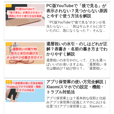
か？この記事では、初心者の方でも迷わ
ないように、やさしく丁寧に・右上の
PC版YouTubeで「後で見る」が
生活
Copilot...
表示されない？見つからない原因
と今すぐ使う方法を解説
「PC版YouTubeで“後で見る”ボタンが見
当たらない…」「前はサムネイルに出て
いたのに、急になくなった？」そんなふ
うに戸惑っていませんか？結論からお伝
えすると、ほとんどの場合“削除された”わ
けではありません。表示場所が変わった
還暦祝いの水引・のしはどれが正
生活
可能性が高...
解？表書き・名前の書き方までわ
かりやすく解説
還暦祝いの水引やのしって、どれを選べ
ばいいのか迷いますよね。「還暦祝い 水
引は蝶結び？結び切り？」「還暦祝い の
しの表書きは何て書くの？」間違えてし
まったら失礼にならないか、不安になる
方も多いはずです。実は、還暦祝いの水
アプリ保管庫の使い方完全解説｜
生活
引とのしには“基本の...
Xiaomiスマホでの設定・機能・
トラブル対処法
アプリ保管庫とは？基本的な役割と仕組
みアプリ保管庫の定義とスマホにおける
位置づけアプリ保管庫とは、Xiaomiスマ
ホに搭載されている便利な機能で、アプ