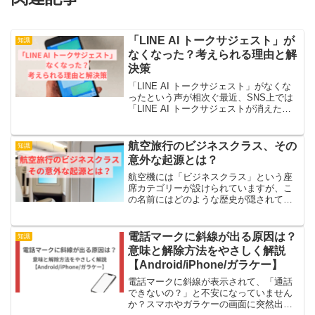
「LINE AI トークサジェスト」が
知識
なくなった？考えられる理由と解
決策
「LINE AI トークサジェスト」がなくな
ったという声が相次ぐ最近、SNS上では
「LINE AI トークサジェストが消えた」
「使えなくなった」という声が数多く投
稿されています。これまで日常的に使っ
ていた便利な機能が突然見えなくなる
航空旅行のビジネスクラス、その
知識
と、驚き...
意外な起源とは？
航空機には「ビジネスクラス」という座
席カテゴリーが設けられていますが、こ
の名前にはどのような歴史が隠されてい
るのでしょうか？初めて耳にすると少し
奇妙に感じるかもしれませんが、その背
景に迫ってみましょう。本記事では、私
電話マークに斜線が出る原因は？
知識
たちが頻繁に利用する航空...
意味と解除方法をやさしく解説
【Android/iPhone/ガラケー】
電話マークに斜線が表示されて、「通話
できないの？」と不安になっていません
か？スマホやガラケーの画面に突然出て