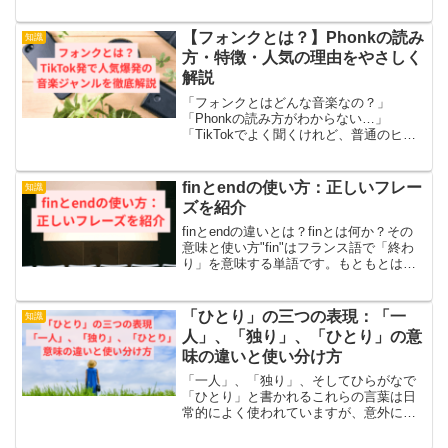
くる“受話器に斜線”マークは、設定や通信
状況によって表示されるサインです。放
置しておくと通話に影響することもあり
【フォンクとは？】Phonkの読み
知識
ますが、多くの場合は...
方・特徴・人気の理由をやさしく
解説
「フォンクとはどんな音楽なの？」
「Phonkの読み方がわからない…」
「TikTokでよく聞くけれど、普通のヒッ
プホップと何が違うの？」このように気
になっている方も多いのではないでしょ
うか。フォンクは、Phonkと書いて「フ
finとendの使い方：正しいフレー
知識
ォンク」と読む音楽...
ズを紹介
finとendの違いとは？finとは何か？その
意味と使い方"fin"はフランス語で「終わ
り」を意味する単語です。もともとはラ
テン語の"finis"に由来し、限界や境界とい
った意味合いも持っています。特に映画
や文学作品の最後に用いられ、作品の...
「ひとり」の三つの表現：「一
知識
人」、「独り」、「ひとり」の意
味の違いと使い分け方
「一人」、「独り」、そしてひらがなで
「ひとり」と書かれるこれらの言葉は日
常的によく使われていますが、意外に使
い分けが複雑です。どの言葉をどのタイ
ミングで使うべきかは少々混乱すること