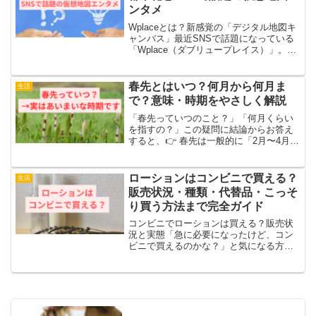
ンタメ
Wplaceとは？新感覚の「デジタル地図キ
ャンバス」最近SNSで話題になっている
「Wplace（ダブリュープレイス）」。一
言でいうと、Googleマップのような地図
をキャンバスにして、世界中の人が協力
しながら“ドット絵”を描いていくサービ
春先とはいつ？何月から何月ま
生活
ス...
で？意味・時期をやさしく解説
「春先っていつのこと？」「何月くらい
を指すの？」この疑問に結論からお答え
すると、👉 春先は一般的に「2月〜4月
頃」を指します。この記事では・春先は
何月なのか・いつまでを春先というの
か・言い換え表現などを分かりやすく解
ローションはコンビニで買える？
生活
説します。春先は何月？わ...
販売状況・種類・代替品・こっそ
り買う方法まで完全ガイド
コンビニでローションは買える？販売状
況と実態「急に必要になったけど、コン
ビニで買えるのかな？」と気になる方も
多いですよね。実は、コンビニでのロー
ション取り扱いは店舗や地域によって異
なります。セブンイレブンのローション
取り扱い状況一部の店舗で...