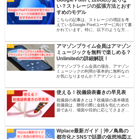
い？ストレージの拡張方法とおす
すめのモデル
こちらの記事は、ストレージの増設を考
えているGoogle Pixelユーザーに向けて書
かれています。特に、以下のような方々
におすすめです。 Google Pixelのストレ
ージ容量を拡大したい方 ストレージ不足
を防ぎたい方 128GBモデル...
アマゾンプライム会員はアマゾン
生活
ミュージックを無料で楽しめる？
Unlimitedの詳細解説！
アマゾンプライム会員の場合、アマゾン
ミュージックの利用が基本的に無料なの
か気になりませんか？アマゾンミュージ
ックはプライム会員には無料で提供され
ているんです。今回は、アマゾンミュー
ジックとその上位版であるUnlimitedとの
使える！祝儀袋表書きの早見表
生活
違いに焦点を当...
祝儀袋の表書きとは？祝儀袋の基本構造
祝儀袋は、贈答の際に金銭を包むための
袋であり、場面や目的に応じてさまざま
な種類があります。表面には水引が施さ
れ、上下には表書きが記されることが一
般的です。袋の内側には中袋があり、金
額や贈り主の名前を記入し...
Wplace最新ガイド｜沖ノ鳥島の
生活
都市化とSNSで話題の仮想地図エ