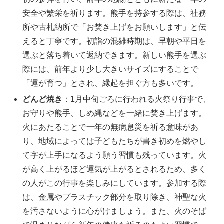
安全や繁栄を祈ります。熊手を持参する際は、社務
所や古札納所で「お焚き上げをお願いします」と伝
えると丁寧です。初詣の混雑時期は、早朝や平日を
選ぶと落ち着いて返納できます。新しい熊手を選ぶ
際には、前年より少し大きいサイズにすることで
「運が育つ」とされ、縁起を担ぐ方も多いです。
どんど焼き
：1月中旬ごろに行われる火祭り行事で、
お守りや熊手、しめ縄などを一緒に焚き上げます。
火にあたることで一年の無病息災を祈る意味があ
り、地域によっては子どもたちが書き初めを燃やし
て字が上手になるよう願う習慣も残っています。火
が高く上がるほど運気が上がるとされるため、多く
の人がこの行事を楽しみにしています。参加する際
は、金属やプラスチック部分を取り除き、神聖な火
を汚さないように心がけましょう。また、火のそば