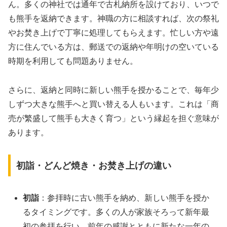
ん。多くの神社では通年で古札納所を設けており、いつで
も熊手を返納できます。神職の方に相談すれば、次の祭礼
やお焚き上げで丁寧に処理してもらえます。忙しい方や遠
方に住んでいる方は、郵送での返納や年明けの空いている
時期を利用しても問題ありません。
さらに、返納と同時に新しい熊手を授かることで、毎年少
しずつ大きな熊手へと買い替える人もいます。これは「商
売が繁盛して熊手も大きく育つ」という縁起を担ぐ意味が
あります。
初詣・どんど焼き・お焚き上げの違い
初詣
：参拝時に古い熊手を納め、新しい熊手を授か
るタイミングです。多くの人が家族そろって新年最
初の参拝を行い、前年の感謝とともに新たな一年の