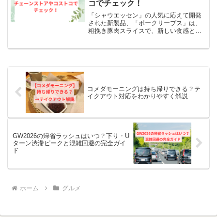
コでチェック！
「シャウエッセン」の人気に応えて開発
された新製品、「ポークリーブス」は、
粗挽き豚肉スライスで、新しい食感と味
わいが楽しめます。今回の記事では、
「ポークリーブス」の販売情報について
詳しくご紹介します。・どの店舗で購入
できるか・ネットでのオーダ...
コメダモーニングは持ち帰りできる？テ
イクアウト対応をわかりやすく解説
GW2026の帰省ラッシュはいつ？下り・U
ターン渋滞ピークと混雑回避の完全ガイ
ド
ホーム
グルメ