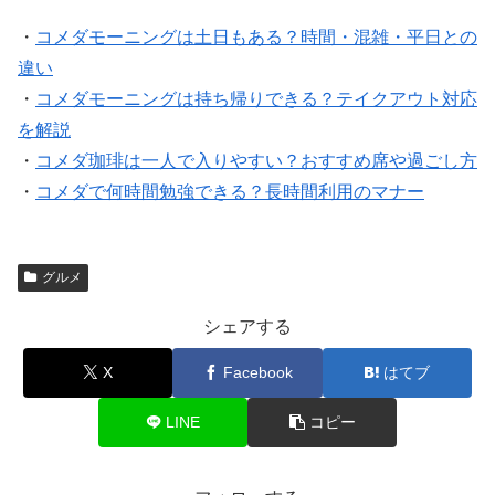
・
コメダモーニングは土日もある？時間・混雑・平日との
違い
・
コメダモーニングは持ち帰りできる？テイクアウト対応
を解説
・
コメダ珈琲は一人で入りやすい？おすすめ席や過ごし方
・
コメダで何時間勉強できる？長時間利用のマナー
グルメ
シェアする
X
Facebook
はてブ
LINE
コピー