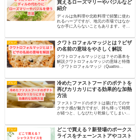
買えるローズマリーやバジルなど
紹介
ディルは魚料理や北欧料理で頻繁に使わ
れるハーブですが、地元の市場ではなか
なか手に入らないこともあります。そこ
で、ディルの代わりになる他のハーブ
や、乾燥ディルの使用可否について考え
ます。また、サーモン料理に適した代替
クワトロフォルマッジとは？ピザ
グルメ
ハーブがどれなのかを探り、...
の名前の意味をやさしく解説
クワトロフォルマッジとは？その基本を
解説クワトロフォルマッジの意味と特徴
「クワトロフォルマッジ（Quattro
Formaggi）」とは、イタリア語で「4つの
チーズ」という意味を持つピザの名前で
す。チーズ好きにはたまらない一品で、
冷めたファストフードのポテトを
グルメ
モッツァレ...
再びカリカリにする効果的な加熱
方法
ファストフードのポテトは揚げたてのサ
クサク感が魅力ですが、持ち帰って時間
が経つと、しなびたり乾燥してしまいが
ちです。「再加熱しても美味しくならな
い…」「電子レンジで温めたら、さらに
潰れてしまった…」こんな経験はありま
どこで買える？新登場のポークス
グルメ
せんか？しかし、心配はい...
ライスをチェーンストアやコスト