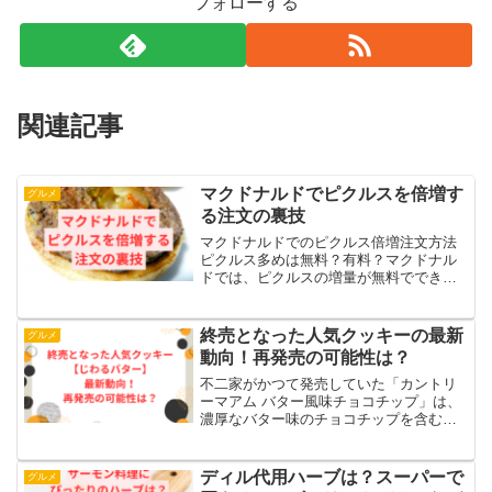
フォローする
関連記事
マクドナルドでピクルスを倍増す
グルメ
る注文の裏技
マクドナルドでのピクルス倍増注文方法
ピクルス多めは無料？有料？マクドナル
ドでは、ピクルスの増量が無料でできる
場合があります。基本的に「ピクルス多
め」と注文すると、追加料金なしで増や
してもらえますが、一部の店舗では異な
終売となった人気クッキーの最新
グルメ
る対応をすることがあるた...
動向！再発売の可能性は？
不二家がかつて発売していた「カントリ
ーマアム バター風味チョコチップ」は、
濃厚なバター味のチョコチップを含むク
ッキーとして多くの支持を受けていまし
た。この記事では、そのバター風味のク
ッキーに関する最新情報を提供しま
ディル代用ハーブは？スーパーで
グルメ
す。・現在の販売状況と再発...