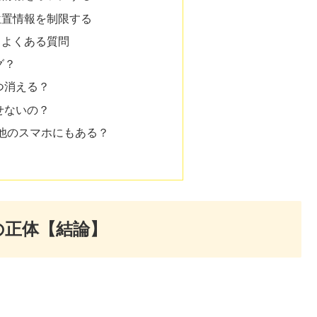
位置情報を制限する
するよくある質問
グ？
いつ消える？
消せないの？
点は他のスマホにもある？
点の正体【結論】