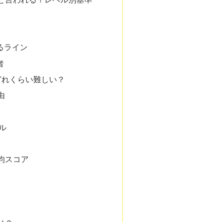
るライン
者
はどれくらい難しい？
由
ル
均スコア