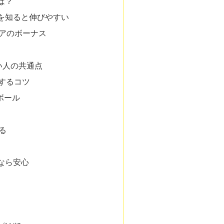
は？
を知ると伸びやすい
アのボーナス
い人の共通点
するコツ
ボール
る
なら安心