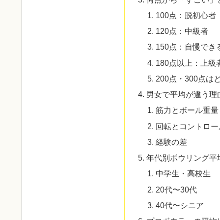
100点：脱初心者
120点：中級者
150点：自慢でき
180点以上：上級
200点・300点
男女で平均が違う理
筋力とボール重量
回転とコントロー
経験の差
年代別ボウリング平
中学生・高校生
20代〜30代
40代〜シニア