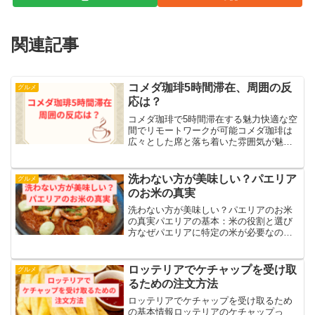
関連記事
コメダ珈琲5時間滞在、周囲の反
グルメ
応は？
コメダ珈琲で5時間滞在する魅力快適な空
間でリモートワークが可能コメダ珈琲は
広々とした席と落ち着いた雰囲気が魅力
で、長時間のリモートワークにもぴった
りです。ソファ席に座れば、自宅のリビ
ングのようにくつろぎながら作業がで
洗わない方が美味しい？パエリア
グルメ
き、長時間座っていても疲...
のお米の真実
洗わない方が美味しい？パエリアのお米
の真実パエリアの基本：米の役割と選び
方なぜパエリアに特定の米が必要なのか
パエリアでは特定の種類のお米が必要で
す。これはスペイン料理特有の食感や香
りを活かすために、長時間の加熱でも芯
ロッテリアでケチャップを受け取
グルメ
が残る短粒種や中粒種が選...
るための注文方法
ロッテリアでケチャップを受け取るため
の基本情報ロッテリアのケチャップっ