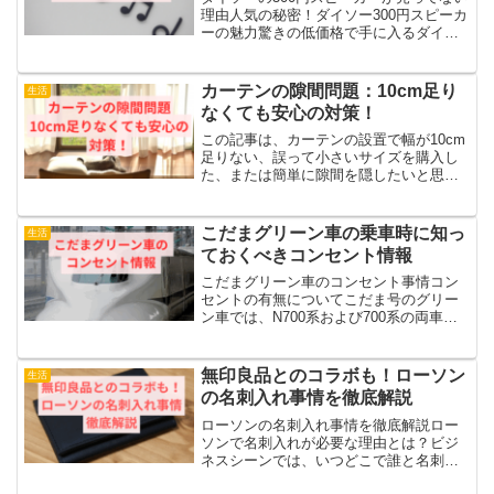
理由人気の秘密！ダイソー300円スピーカ
ーの魅力驚きの低価格で手に入るダイソ
ーの300円スピーカーは、コンパクトなが
らも高音質で、コスパの高さが話題に。
デザイン性や持ち運びの手軽さも人気の
カーテンの隙間問題：10cm足り
生活
理由です。新...
なくても安心の対策！
この記事は、カーテンの設置で幅が10cm
足りない、誤って小さいサイズを購入し
た、または簡単に隙間を隠したいと思っ
ている方向けです。カーテン設置時に幅
が短すぎるというのは一般的な問題で、
その隙間を巧みに隠す方法が存在しま
こだまグリーン車の乗車時に知っ
生活
す。設置後にカーテンが...
ておくべきコンセント情報
こだまグリーン車のコンセント事情コン
セントの有無についてこだま号のグリー
ン車では、N700系および700系の両車両
において、基本的に各座席にコンセント
が設置されています。特にN700系では全
席にコンセントが標準装備されているた
無印良品とのコラボも！ローソン
生活
め、移動中の充...
の名刺入れ事情を徹底解説
ローソンの名刺入れ事情を徹底解説ロー
ソンで名刺入れが必要な理由とは？ビジ
ネスシーンでは、いつどこで誰と名刺交
換があるかわかりません。たとえば急な