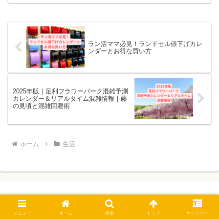
訪問先で名刺が必要になったり、外出先
で予期せぬ商談が発生することもありま
す。そんな時に限って名刺...
ラン活ママ必見！ランドセル値下げカレ
ンダーとお得な買い方
2025年版｜足利フラワーパーク混雑予測
カレンダー＆リアルタイム混雑情報｜藤
の見頃と混雑回避術
ホーム
生活
「知りたい！使える情報局」
メニュー
ホーム
検索
トップ
サイドバー