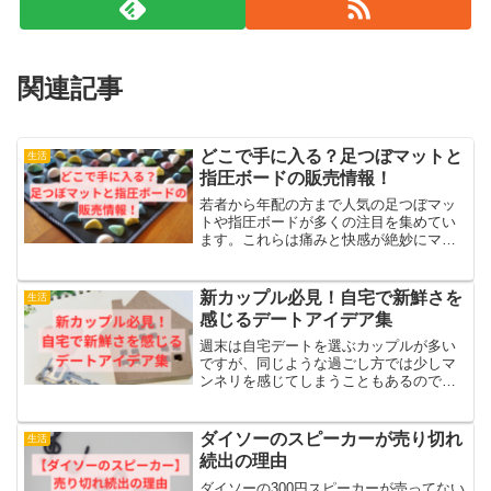
関連記事
どこで手に入る？足つぼマットと
生活
指圧ボードの販売情報！
若者から年配の方まで人気の足つぼマッ
トや指圧ボードが多くの注目を集めてい
ます。これらは痛みと快感が絶妙にマッ
チしていて、使う人を虜にしています。
これらのアイテムをどこで購入できるの
か気になるところですね。今回は、足つ
新カップル必見！自宅で新鮮さを
生活
ぼマットや指圧ボードが手...
感じるデートアイデア集
週末は自宅デートを選ぶカップルが多い
ですが、同じような過ごし方では少しマ
ンネリを感じてしまうこともあるのでは
ないでしょうか？お互いの絆を深めるた
めの大切な自宅での時間、いつもと同じ
パターンになりがちなその時間を、ちょ
ダイソーのスピーカーが売り切れ
生活
っとしたアイデアで格別な...
続出の理由
ダイソーの300円スピーカーが売ってない