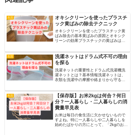
オキシクリーンを使ったプラスチ
生活
ック黄ばみの除去テクニック
オキシクリーンを使ったプラスチック黄
ばみ除去の基本黄ばみの原因とオキシク
リーンの効果プラスチックの黄ばみは、
主に紫外線、熱、空気中の酸素による酸
化、さらには汚れや油脂の蓄積が原因で
発生します。特に、屋外や窓際に置かれ
洗濯ネットはドラム式不可の理由
生活
たプラスチック製品は紫外...
を探る
洗濯ネットの重要性とドラム式洗濯機洗
濯ネットとは？基本情報洗濯ネットは、
衣類を洗濯中の摩擦や絡まりから守るた
めのアイテムです。特にデリケートな素
材や装飾のある衣類には欠かせません。
ドラム式洗濯機の特性ドラム式洗濯機
【保存版】お米2kgは何合？何日
生活
は、たたき洗いと回転による...
分？一人暮らし・二人暮らしの消
費量早見表
お米は毎日の食生活に欠かせないもので
すよね。特に一人暮らしや二人暮らしを
始めたばかりの方にとって、「2kgのお米
ってどれくらい持つの？」「何合分？」
「何日で食べきるの？」と気になること