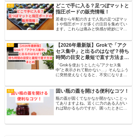
は多いと思います。この記事では、分か
どこで手に入る？足つぼマットと
生活
りやすく解説していき...
指圧ボードの販売情報！
若者から年配の方まで人気の足つぼマッ
トや指圧ボードが多くの注目を集めてい
ます。これらは痛みと快感が絶妙にマッ
チしていて、使う人を虜にしています。
これらのアイテムをどこで購入できるの
か気になるところですね。今回は、足つ
【2026年最新版】Grokで「アク
生活
ぼマットや指圧ボードが手...
セス集中」と出るのはなぜ？待ち
時間の目安と最短で直す方法まと
め
「Grokを使おうとしたら“アクセス集
中”と表示されて動かない…」そんなふう
に突然使えなくなると、不安になります
よね。スマホが壊れたのかな？アカウン
ト制限？と心配になる方も多いと思いま
す。でも、安心してください。ほとんど
固い瓶の蓋を開ける便利なコツ！
生活
の場合は“故障”では...
瓶の蓋が固くてなかなか開かないことっ
てありますよね。近くに力のある人がい
れば助かるものですが、困ったときに限
って誰も頼れないことが多いです。しか
し、自分ひとりでも瓶の蓋をスムーズに
開ける方法があれば、そんな困難を避け
ることができます。この記...