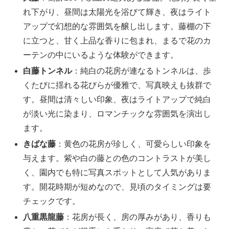
れ下がり、昼間は太陽光を浴びて輝き、夜はライト
アップで幻想的な雰囲気を醸し出します。藤棚の下
に立つと、甘く上品な香りに包まれ、まるで花のカ
ーテンの中にいるような体験ができます。
白藤トンネル
：純白の花房が連なるトンネルは、歩
くたびに揺れる花びらが優雅で、写真映えも抜群で
す。昼間は清々しい印象、夜はライトアップで純白
が淡い光に染まり、ロマンチックな雰囲気を演出し
ます。
きばな藤
：黄色の花房が珍しく、可愛らしい印象を
与えます。紫や白の藤との色のコントラストが美し
く、園内でも特に写真スポットとして人気がありま
す。開花時期が短めなので、見頃のタイミングは要
チェックです。
八重黒龍藤
：花房が長く、房の厚みがあり、香りも