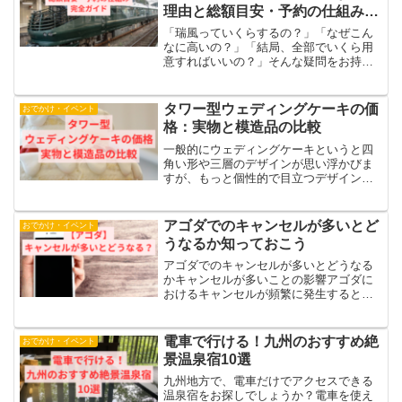
理由と総額目安・予約の仕組み完
全ガイド
「瑞風っていくらするの？」「なぜこん
なに高いの？」「結局、全部でいくら用
意すればいいの？」そんな疑問をお持ち
の方へ向けて、できるだけやさしく、わ
かりやすくまとめました。瑞風はたしか
に高額な列車旅ですが、そのぶん“特別な
タワー型ウェディングケーキの価
おでかけ・イベント
体験”がぎゅっと詰まっ...
格：実物と模造品の比較
一般的にウェディングケーキというと四
角い形や三層のデザインが思い浮かびま
すが、もっと個性的で目立つデザインを
求める方にはタワー型がおすすめです。
そこで気になるのが、このタワー型ウェ
ディングケーキの価格です。タワー型ケ
アゴダでのキャンセルが多いとど
おでかけ・イベント
ーキには、実際に食べるこ...
うなるか知っておこう
アゴダでのキャンセルが多いとどうなる
かキャンセルが多いことの影響アゴダに
おけるキャンセルが頻繁に発生すると、
ユーザーにはどのような影響があるので
しょうか。特に、予約サイトとしての信
用性や、ユーザーアカウント自体への影
電車で行ける！九州のおすすめ絶
おでかけ・イベント
響が懸念されます。キャン...
景温泉宿10選
九州地方で、電車だけでアクセスできる
温泉宿をお探しでしょうか？電車を使え