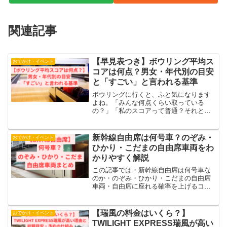
関連記事
【早見表つき】ボウリング平均ス
おでかけ・イベント
コアは何点？男女・年代別の目安
と「すごい」と言われる基準
ボウリングに行くと、ふと気になります
よね。「みんな何点くらい取っている
の？」「私のスコアって普通？それとも
低いのかな？」周りのスコアが高く見え
ると、少し不安になってしまうこともあ
ると思います。でも大丈夫。ボウリング
新幹線自由席は何号車？のぞみ・
おでかけ・イベント
は“比べるスポーツ”ではな...
ひかり・こだまの自由席車両をわ
かりやすく解説
この記事では・新幹線自由席は何号車な
のか・のぞみ・ひかり・こだまの自由席
車両・自由席に座れる確率を上げるコツ
を、初心者の方にもわかりやすく解説し
ます。【結論】東海道新幹線の自由席は
基本的に次の車両です。・のぞみ1〜3号
【瑞風の料金はいくら？】
おでかけ・イベント
車・ひかり1〜5号車・...
TWILIGHT EXPRESS瑞風が高い