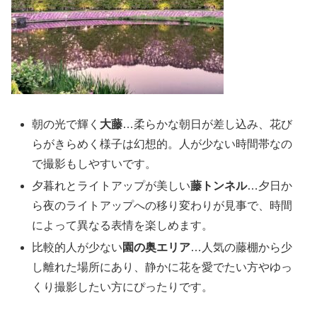
朝の光で輝く
大藤
…柔らかな朝日が差し込み、花び
らがきらめく様子は幻想的。人が少ない時間帯なの
で撮影もしやすいです。
夕暮れとライトアップが美しい
藤トンネル
…夕日か
ら夜のライトアップへの移り変わりが見事で、時間
によって異なる表情を楽しめます。
比較的人が少ない
園の奥エリア
…人気の藤棚から少
し離れた場所にあり、静かに花を愛でたい方やゆっ
くり撮影したい方にぴったりです。