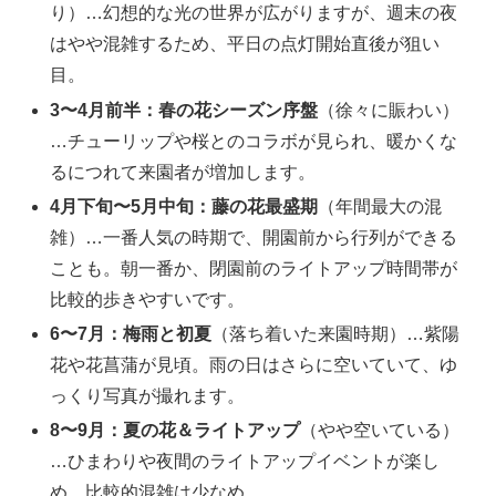
り）…幻想的な光の世界が広がりますが、週末の夜
はやや混雑するため、平日の点灯開始直後が狙い
目。
3〜4月前半：春の花シーズン序盤
（徐々に賑わい）
…チューリップや桜とのコラボが見られ、暖かくな
るにつれて来園者が増加します。
4月下旬〜5月中旬：藤の花最盛期
（年間最大の混
雑）…一番人気の時期で、開園前から行列ができる
ことも。朝一番か、閉園前のライトアップ時間帯が
比較的歩きやすいです。
6〜7月：梅雨と初夏
（落ち着いた来園時期）…紫陽
花や花菖蒲が見頃。雨の日はさらに空いていて、ゆ
っくり写真が撮れます。
8〜9月：夏の花＆ライトアップ
（やや空いている）
…ひまわりや夜間のライトアップイベントが楽し
め、比較的混雑は少なめ。