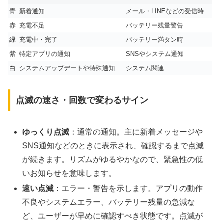
青
新着通知
メール・LINEなどの受信時
赤
充電不足
バッテリー残量警告
緑
充電中・完了
バッテリー満タン時
紫
特定アプリの通知
SNSやシステム通知
白
システムアップデートや特殊通知
システム関連
点滅の速さ・回数で変わるサイン
ゆっくり点滅
：通常の通知。主に新着メッセージや
SNS通知などのときに表示され、確認するまで点滅
が続きます。リズムがゆるやかなので、緊急性の低
いお知らせを意味します。
速い点滅
：エラー・警告を示します。アプリの動作
不良やシステムエラー、バッテリー残量の急減な
ど、ユーザーが早めに確認すべき状態です。点滅が