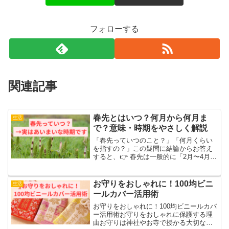
フォローする
関連記事
春先とはいつ？何月から何月ま
生活
で？意味・時期をやさしく解説
「春先っていつのこと？」「何月くらい
を指すの？」この疑問に結論からお答え
すると、👉 春先は一般的に「2月〜4月
頃」を指します。この記事では・春先は
何月なのか・いつまでを春先というの
か・言い換え表現などを分かりやすく解
お守りをおしゃれに！100均ビニ
生活
説します。春先は何月？わ...
ールカバー活用術
お守りをおしゃれに！100均ビニールカバ
ー活用術お守りをおしゃれに保護する理
由お守りは神社やお寺で授かる大切なア