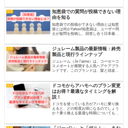
イテムです。身につけるだけでなく、持
ち歩くことで常にご加護を感じられま
す。しかし、カバンの中やポケットに入
知恵袋での質問が投稿できない理
生活
れていると、汚れや擦れ...
由を知る
知恵袋での投稿ができない理由とは知恵
袋とは何かYahoo!知恵袋は、ユーザー同
士が疑問を投稿し、回答し合う日本最大
級のQ&Aサービスです。あらゆるジャン
ルの質問が投稿でき、多くのユーザーに
利用されています。知恵袋の基本的な利
ジュレーム製品の最新情報：終売
生活
用方法質問や回答...
製品と現行ラインナップ
ジュレーム（Je l’aime）は、コーセーコ
スメポートが展開する人気ヘアケアブラ
ンドです。このブランドは、髪と頭皮に
優しい製品を中心に、豊かな香りと心地
よい使用感で支持を受けています。この
記事では、ジュレームの製品について以
ドコモからアハモへのプラン変更
生活
下の点を詳しく...
はお得？最適なタイミングを解
説！
ドコモを使っている方がアハモに乗り換
えると、どの程度お得になるのでしょう
か？乗り換える最適な時期についてもご
説明します。ドコモからアハモへの切り
替え、いつが最適？メリットと注意点
「アハモに切り替えたいけど、最適なタ