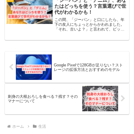
「ジーパン」と「デニム」、あな
生活
イミングは？」「切り替える...
たはどっちを使う？言葉選びで世
代がわかるかも！
この間、「ジーパン」と口にしたら、年
下の友人にちょっとからかわれました。
「それ、古いよ？」と言われて、ビック
リ＆ちょっと心が痛かったです。同年代
の人たちならわかってくれるのにな、と
思います。この記事では、「ジーパン」
と「デニム」という言葉が...
Google Pixelで128GBが足りない？スト
レージの拡張方法とおすすめのモデル
刺身の大根おろしを食べる？残す？その
マナーについて
ホーム
生活