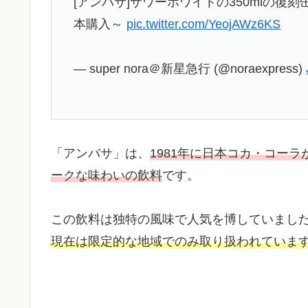
[アンバサ]サワーホワイトの350mlの
本購入～
pic.twitter.com/YeojAWz6KS
— super nora＠新星急行 (@noraexpress)
「アンバサ」は、
1981年に日本コカ・コー
ークな味わいの飲料
です。
この飲料は独特の風味で人気を博していまし
現在は限定的な地域でのみ取り扱われていま