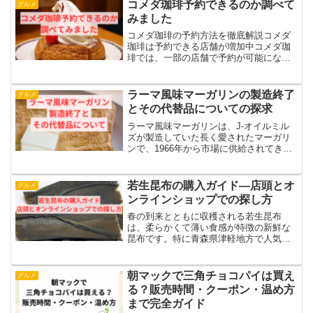
いですよね。そんなコメダモーニングに
コメダ珈琲予約できるのか調べて
グルメ
ついて、・モーニングは何...
みました
コメダ珈琲の予約方法を徹底解説コメダ
珈琲は予約できる店舗が増加中コメダ珈
琲では、一部の店舗で予約が可能になっ
ています。特に混雑する時間帯に利用す
る場合、予約システムを活用することで
快適に過ごせます。また、最近ではオン
ラーマ風味マーガリンの製造終了
グルメ
ラインでの予約が普及し、...
とその代替品についての探求
ラーマ風味マーガリンは、J-オイルミル
ズが製造していた長く愛されたマーガリ
ンで、1966年から市場に供給されてきま
した。しかし、2024年3月に生産が終了
し、多くの家庭での食卓から姿を消しま
した。この記事では、ラーマ風味マーガ
若生昆布の購入ガイド—店頭とオ
グルメ
リンの製造終了...
ンラインショップでの探し方
春の到来とともに収穫される若生昆布
は、柔らかくて薄い食感が特徴の新鮮な
昆布です。特に青森県津軽地方で人気が
あり、「若生おにぎり」という地元料理
にも使用されています。この記事では、
春季限定で入手可能な若生昆布の購入方
朝マックで三角チョコパイは買え
グルメ
法に焦点を当てています。以...
る？販売時間・クーポン・温め方
まで完全ガイド