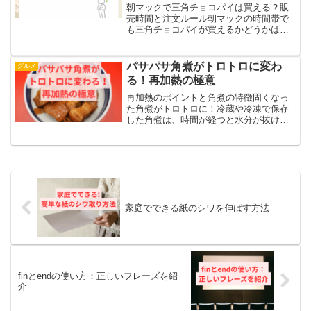
朝マックで三角チョコパイは買える？販
売時間と注文ルール朝マックの時間帯で
も三角チョコパイが買えるかどうかは、
毎年たくさんの方が気になっているポイ
ントですよね。実は、三角チョコパイ
は“朝マック限定”ではなく、基本的には通
パサパサ角煮がトロトロに変わ
グルメ
常メニューの時間帯に販...
る！再加熱の極意
再加熱のポイントと角煮の特徴固くなっ
た角煮がトロトロに！冷蔵や冷凍で保存
した角煮は、時間が経つと水分が抜けて
固くなりがちです。特に脂身の部分が締
まってしまい、口の中でボソボソとした
食感になってしまうことがあります。し
かし、正しい再加熱の方法...
家庭でできる紙のシワを伸ばす方法
finとendの使い方：正しいフレーズを紹
介